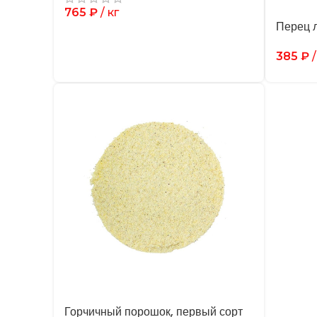
765
₽
/ кг
Перец 
385
₽
/
Горчичный порошок, первый сорт