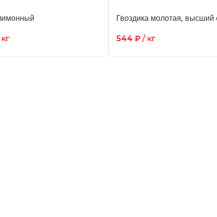
лимонный
Гвоздика молотая, высший 
 кг
544
₽
/ кг