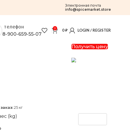
Электронная почта
info@spicemarket.store
телефон
0
0
₽
LOGIN / REGISTER
8-900-659-55-07
Получить цену
заказ:
25 кг
ес (kg)
e