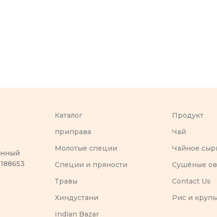
Каталог
Продукт
приправа
Чай
Молотые специи
Чайное сыр
оенный
 188653
Специи и пряности
Сушёные о
Травы
Contact Us
Хиндустани
Рис и круп
Indian Bazar