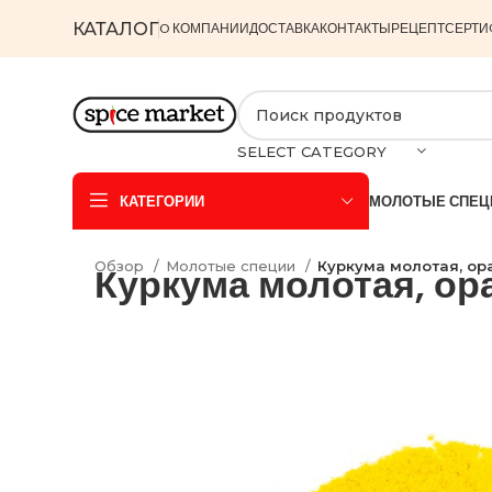
КАТАЛОГ
O КОМПАНИИ
ДОСТАВКА
КОНТАКТЫ
РЕЦЕПТ
СЕРТИ
SELECT CATEGORY
КАТЕГОРИИ
МОЛОТЫЕ СПЕЦ
Обзор
Молотые специи
Куркума молотая, ор
Куркума молотая, ор