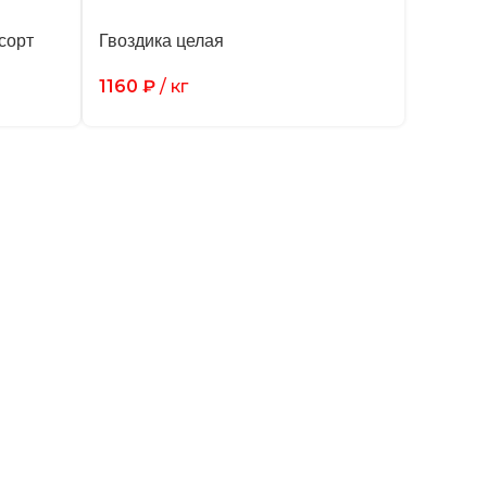
сорт
Гвоздика целая
1160
₽
/ кг