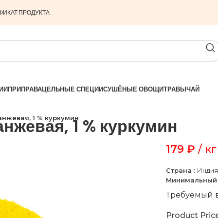
ФИКАТ ПРОДУКТА
ИИ
ПРИПРАВА
ЦЕЛЬНЫЕ СПЕЦИИ
СУШЁНЫЕ ОВОЩИ
ТРАВЫ
ЧАЙ
анжевая, 1 % куркумин
анжевая, 1 % куркумин
179
₽
/ кг
Страна :
Индия
Минимальный 
Требуемый в
Product Pric