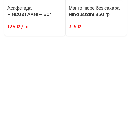
Асафетида
Манго пюре без сахара,
HINDUSTAANI – 50г
Hindustani 850 гр
126
₽
/ шт
315
₽