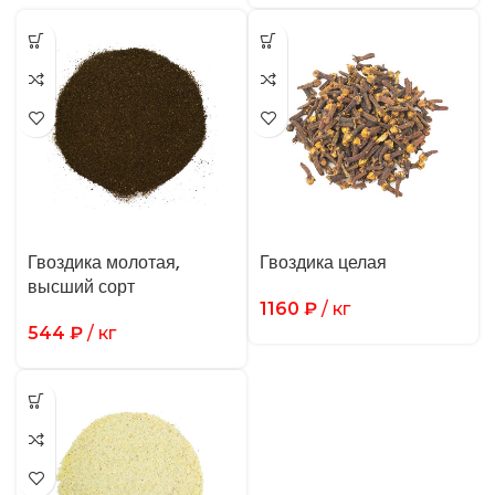
Гвоздика молотая,
Гвоздика целая
высший сорт
1160
₽
/ кг
544
₽
/ кг