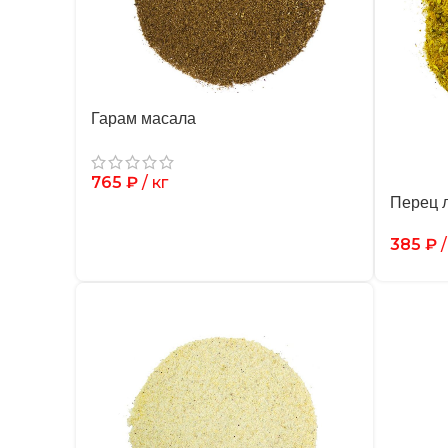
Гарам масала
765
₽
/ кг
Перец 
385
₽
/