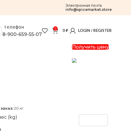
Электронная почта
info@spicemarket.store
телефон
0
0
₽
LOGIN / REGISTER
8-900-659-55-07
Получить цену
й
заказ:
20 кг
ес (kg)
e