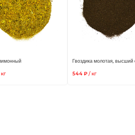
лимонный
Гвоздика молотая, высший 
 кг
544
₽
/ кг