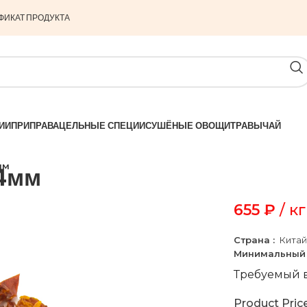
ФИКАТ ПРОДУКТА
ИИ
ПРИПРАВА
ЦЕЛЬНЫЕ СПЕЦИИ
СУШЁНЫЕ ОВОЩИ
ТРАВЫ
ЧАЙ
мм
4мм
655
₽
/ кг
Страна :
Кита
Минимальный 
Требуемый в
Product Pric