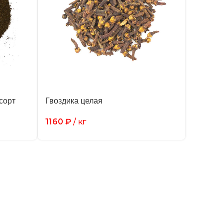
сорт
Гвоздика целая
1160
₽
/ кг