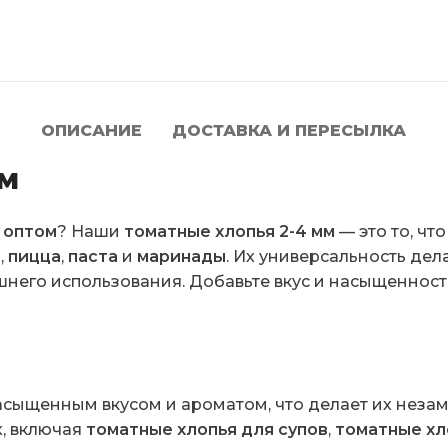
ОПИСАНИЕ
ДОСТАВКА И ПЕРЕСЫЛКА
мм
 оптом
? Наши
томатные хлопья 2-4 мм
— это то, чт
ы
,
пицца
,
паста
и
маринады
. Их универсальность де
шнего использования. Добавьте вкус и насыщеннос
асыщенным вкусом и ароматом, что делает их неза
х, включая
томатные хлопья для супов
,
томатные хл