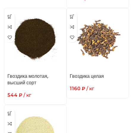
Гвоздика молотая,
Гвоздика целая
высший сорт
1160
₽
/ кг
544
₽
/ кг