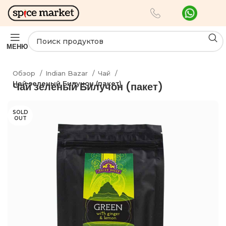
МЕНЮ
Обзор
Indian Bazar
Чай
Чай зеленый Билучон (пакет)
Чай зеленый Билучон (пакет)
SOLD
OUT