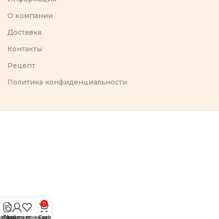
O компании
Доставка
Контакты
Рецепт
Политика конфиденциальности
0
аталог
Список пожеланий
Мой счет
Cart