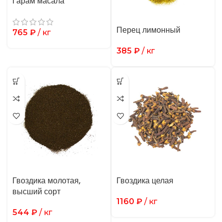
Гарам масала
Перец лимонный
765
₽
/ кг
385
₽
/ кг
Гвоздика молотая,
Гвоздика целая
высший сорт
1160
₽
/ кг
544
₽
/ кг