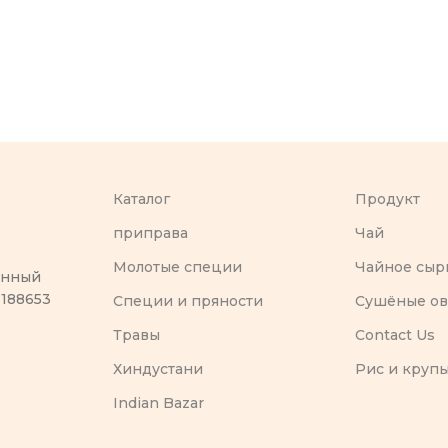
Каталог
Продукт
приправа
Чай
Молотые специи
Чайное сыр
оенный
 188653
Специи и пряности
Сушёные о
Травы
Contact Us
Хиндустани
Рис и круп
Indian Bazar