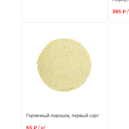
385
₽
/
Горчичный порошок, первый сорт
65
₽
/ кг