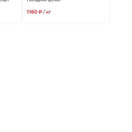
1160
₽
/ кг