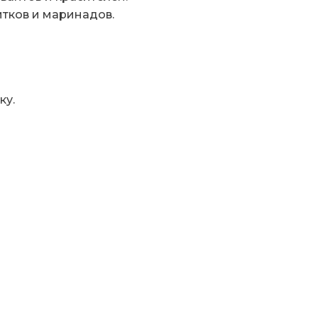
итков и маринадов.
ку.
!