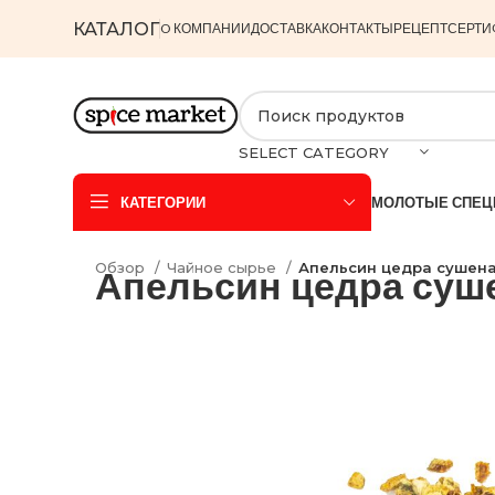
КАТАЛОГ
O КОМПАНИИ
ДОСТАВКА
КОНТАКТЫ
РЕЦЕПТ
СЕРТИ
SELECT CATEGORY
КАТЕГОРИИ
МОЛОТЫЕ СПЕЦ
Обзор
Чайное сырье
Апельсин цедра сушеная
Апельсин цедра суше