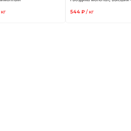
 кг
544
₽
/ кг