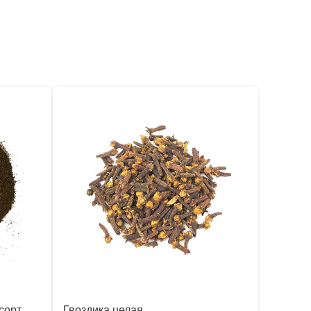
сорт
Гвоздика целая