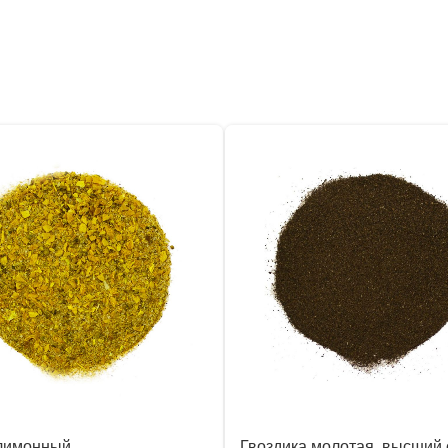
лимонный
Гвоздика молотая, высший 