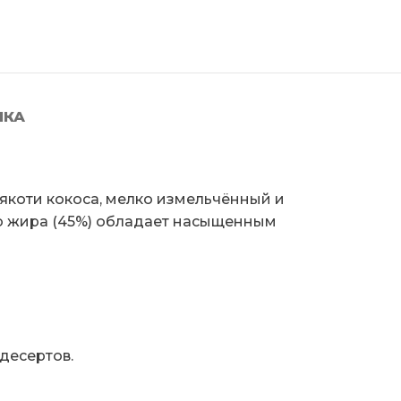
ЛКА
мякоти кокоса, мелко измельчённый и
ю жира (45%) обладает насыщенным
десертов.