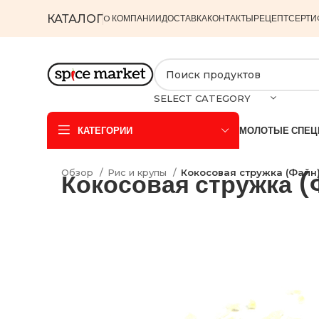
КАТАЛОГ
O КОМПАНИИ
ДОСТАВКА
КОНТАКТЫ
РЕЦЕПТ
СЕРТИ
SELECT CATEGORY
КАТЕГОРИИ
МОЛОТЫЕ СПЕЦ
Обзор
Рис и крупы
Кокосовая стружка (Файн)
Кокосовая стружка (