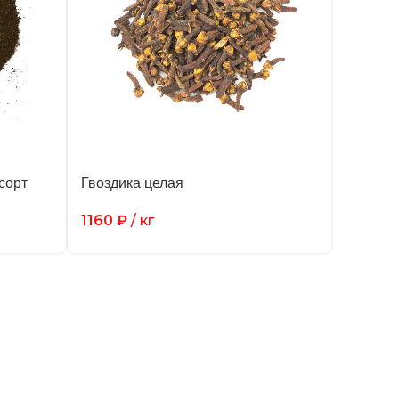
сорт
Гвоздика целая
1160
₽
/ кг