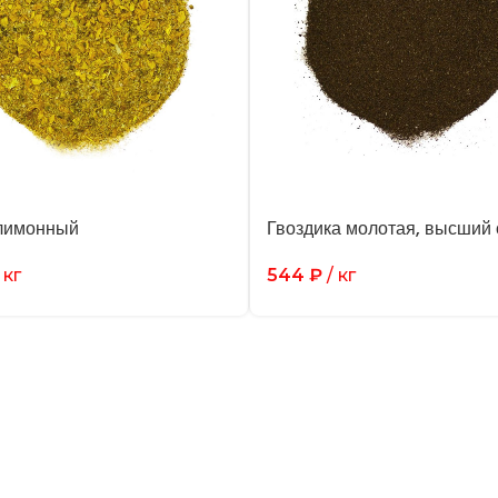
лимонный
Гвоздика молотая, высший 
 кг
544
₽
/ кг