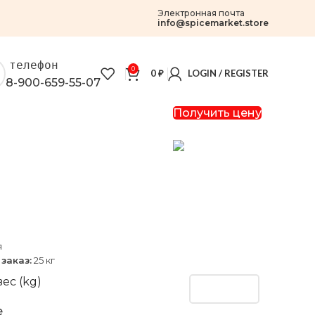
Электронная почта
info@spicemarket.store
телефон
0
0
₽
LOGIN / REGISTER
8-900-659-55-07
Получить цену
я
заказ:
25 кг
ес (kg)
e