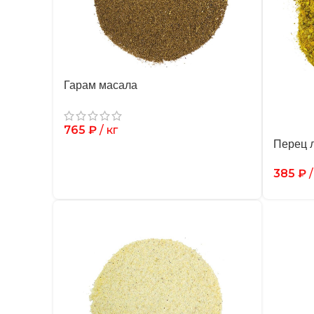
Гарам масала
765
₽
/ кг
Перец 
385
₽
/