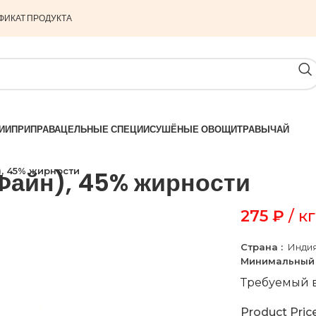
ФИКАТ ПРОДУКТА
ИИ
ПРИПРАВА
ЦЕЛЬНЫЕ СПЕЦИИ
СУШЁНЫЕ ОВОЩИ
ТРАВЫ
ЧАЙ
, 45% жирности
Файн), 45% жирности
275
₽
/ кг
Страна :
Инди
Минимальный 
Требуемый в
Product Pric