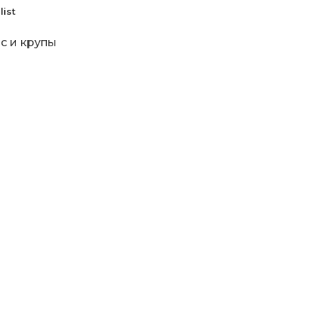
list
с и крупы