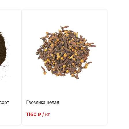
сорт
Гвоздика целая
1160
₽
/ кг