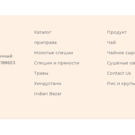
Каталог
Продукт
приправа
Чай
Молотые специи
Чайное сыр
оенный
 188653
Специи и пряности
Сушёные о
Травы
Contact Us
Хиндустани
Рис и круп
Indian Bazar