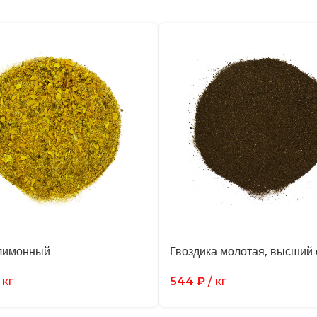
лимонный
Гвоздика молотая, высший 
 кг
544
₽
/ кг