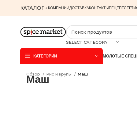
КАТАЛОГ
O КОМПАНИИ
ДОСТАВКА
КОНТАКТЫ
РЕЦЕПТ
СЕРТИ
SELECT CATEGORY
КАТЕГОРИИ
МОЛОТЫЕ СПЕЦ
Обзор
Рис и крупы
Маш
Маш