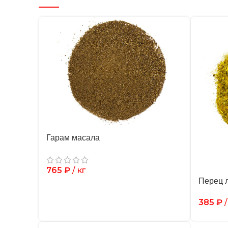
Гарам масала
765
₽
/ кг
Перец 
385
₽
/