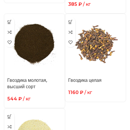
385
₽
/ кг
Гвоздика молотая,
Гвоздика целая
высший сорт
1160
₽
/ кг
544
₽
/ кг