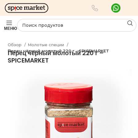
МЕНЮ
Обзор
Молотые специи
Перец чёрный молотый 220 г – SPICEMARKET
Перец чёрный молотый 220 г –
SPICEMARKET