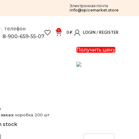
Электронная почта
info@spicemarket.store
телефон
0
0
₽
LOGIN / REGISTER
8-900-659-55-07
Получить цену
я
заказ:
коробка 200 шт
n stock
)