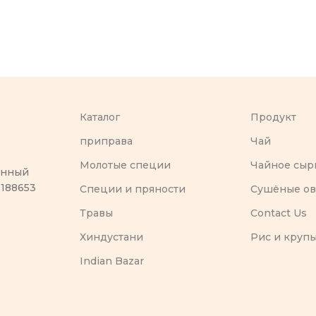
Каталог
Продукт
приправа
Чай
Молотые специи
Чайное сыр
оенный
 188653
Специи и пряности
Сушёные о
Травы
Contact Us
Хиндустани
Рис и круп
Indian Bazar