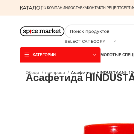
КАТАЛОГ
O КОМПАНИИ
ДОСТАВКА
КОНТАКТЫ
РЕЦЕПТ
СЕРТИ
SELECT CATEGORY
КАТЕГОРИИ
МОЛОТЫЕ СПЕЦ
Обзор
приправа
Асафетида HINDUSTAANI- 10
Асафетида HINDUSTA