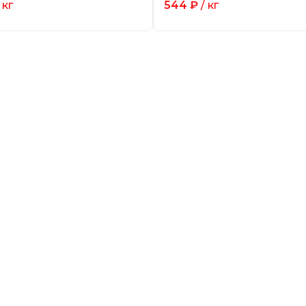
 кг
544
₽
/ кг