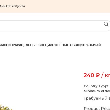
ФИКАТ ПРОДУКТА
ИИ
ПРИПРАВА
ЦЕЛЬНЫЕ СПЕЦИИ
СУШЁНЫЕ ОВОЩИ
ТРАВЫ
ЧАЙ
240
₽
/ к
Country:
Egypt
Minimum orde
Требуемый в
Product Pric