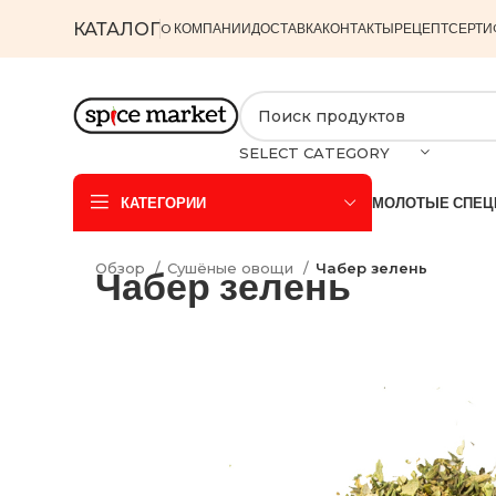
КАТАЛОГ
O КОМПАНИИ
ДОСТАВКА
КОНТАКТЫ
РЕЦЕПТ
СЕРТИ
SELECT CATEGORY
КАТЕГОРИИ
МОЛОТЫЕ СПЕЦ
Обзор
Сушёные овощи
Чабер зелень
Чабер зелень