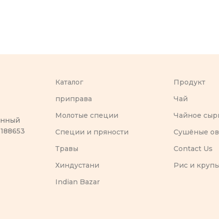
Каталог
Продукт
приправа
Чай
Молотые специи
Чайное сыр
оенный
 188653
Специи и пряности
Сушёные о
Травы
Contact Us
Хиндустани
Рис и круп
Indian Bazar