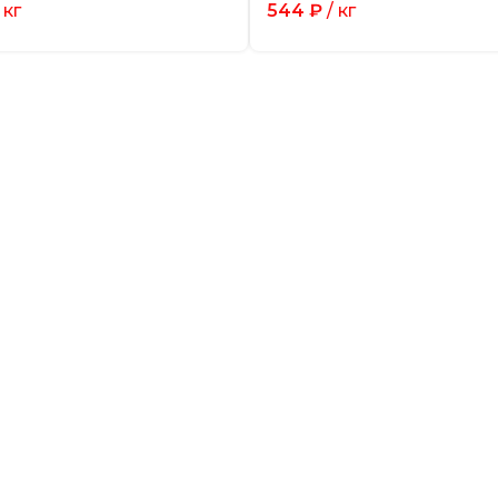
 кг
544
₽
/ кг