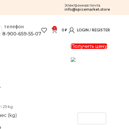
Электронная почта
info@spicemarket.store
телефон
0
0
₽
LOGIN / REGISTER
8-900-659-55-07
Получить цену
г
r:
25 kg
ес (kg)
e