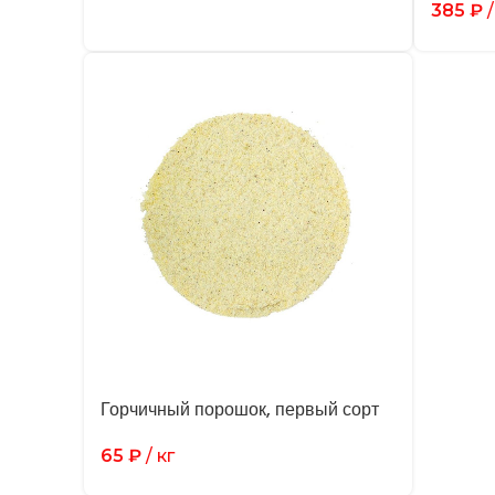
385
₽
/
Горчичный порошок, первый сорт
65
₽
/ кг