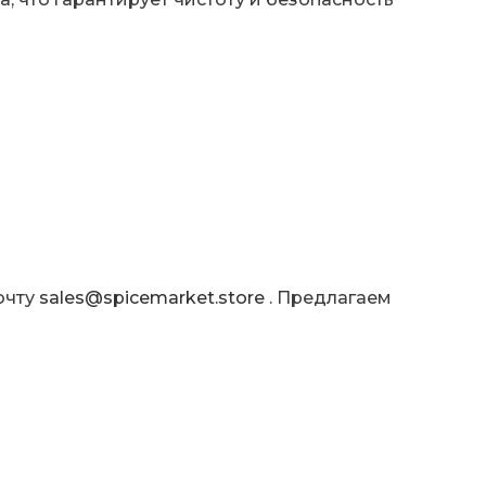
очту
sales@spicemarket.store
. Предлагаем