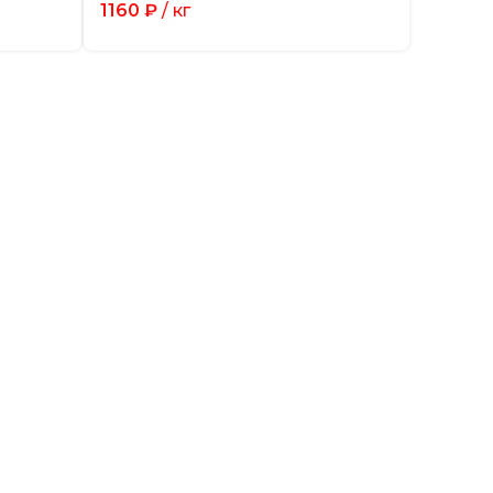
1160
₽
/ кг