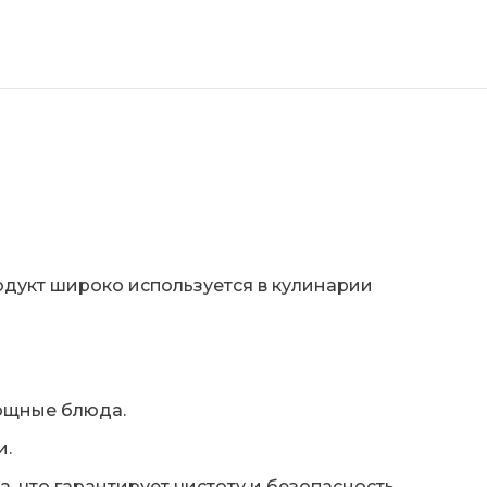
родукт широко используется в кулинарии
вощные блюда.
и.
, что гарантирует чистоту и безопасность