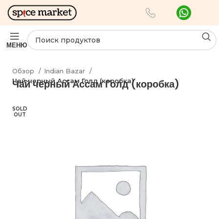
МЕНЮ
Обзор
Indian Bazar
Чай черный Ассам Голд (коробка)
Чай черный Ассам Голд (коробка)
SOLD
OUT