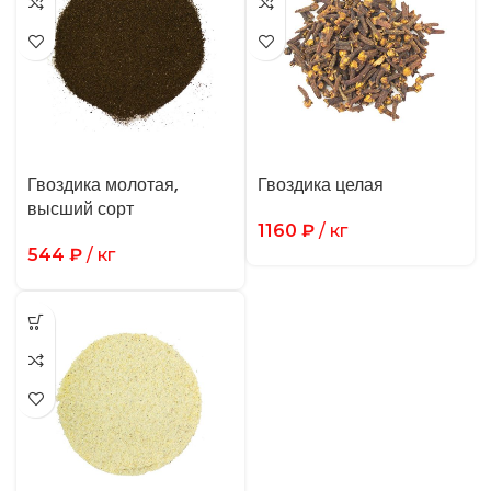
Гвоздика молотая,
Гвоздика целая
высший сорт
1160
₽
/ кг
544
₽
/ кг