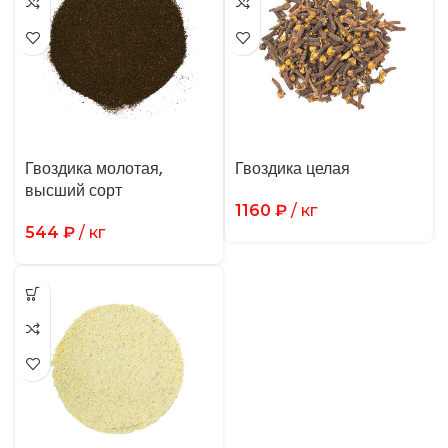
Гвоздика молотая,
Гвоздика целая
высший сорт
1160
₽
/ кг
544
₽
/ кг