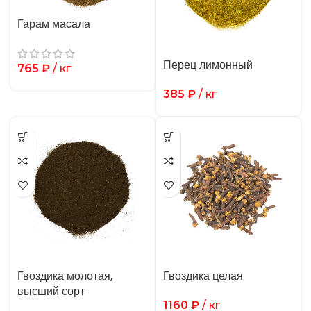
Гарам масала
Перец лимонный
765
₽
/ кг
385
₽
/ кг
Гвоздика молотая,
Гвоздика целая
высший сорт
1160
₽
/ кг