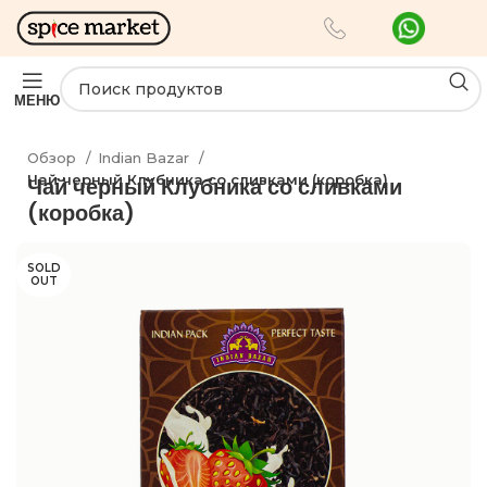
МЕНЮ
Обзор
Indian Bazar
Чай черный Клубника со сливками (коробка)
Чай черный Клубника со сливками
(коробка)
SOLD
OUT