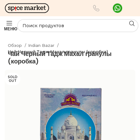
МЕНЮ
Обзор
Indian Bazar
Чай Черный Тадж Махал гранулы (коробка)
Чай Черный Тадж Махал гранулы
(коробка)
SOLD
OUT