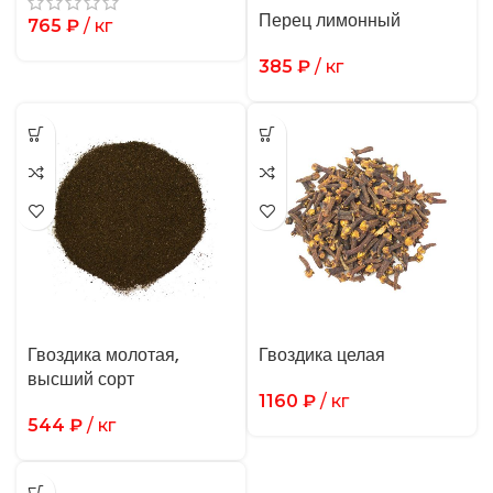
Перец лимонный
765
₽
/ кг
385
₽
/ кг
Гвоздика молотая,
Гвоздика целая
высший сорт
1160
₽
/ кг
544
₽
/ кг