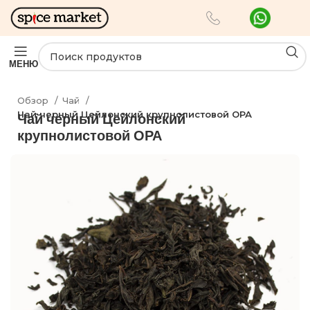
МЕНЮ
Обзор
Чай
Чай черный Цейлонский крупнолистовой ОРА
Чай черный Цейлонский
крупнолистовой ОРА