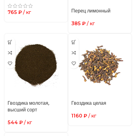
Перец лимонный
765
₽
/ кг
385
₽
/ кг
Гвоздика молотая,
Гвоздика целая
высший сорт
1160
₽
/ кг
544
₽
/ кг