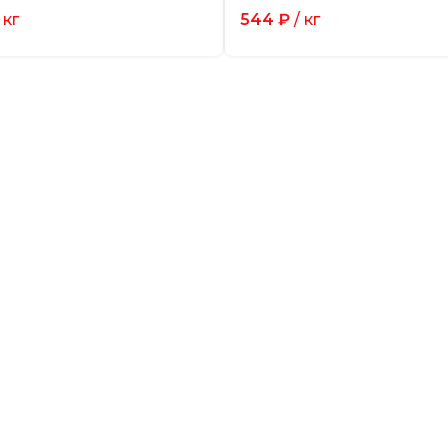
 кг
544
₽
/ кг