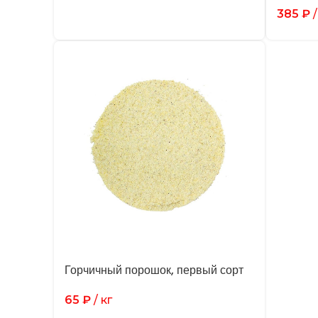
385
₽
/
Горчичный порошок, первый сорт
65
₽
/ кг