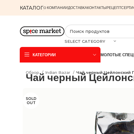
КАТАЛОГ
O КОМПАНИИ
ДОСТАВКА
КОНТАКТЫ
РЕЦЕПТ
СЕРТИ
SELECT CATEGORY
КАТЕГОРИИ
МОЛОТЫЕ СПЕЦ
Обзор
Indian Bazar
Чай черный Цейлонский П
Чай черный Цейлонск
SOLD
OUT