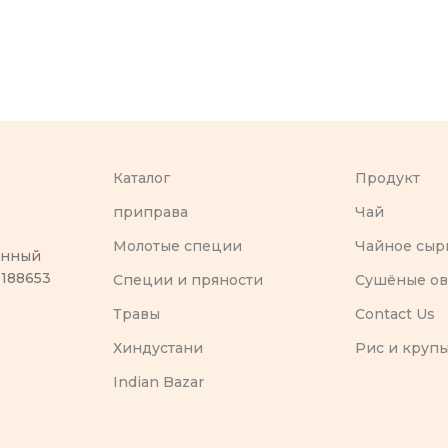
Каталог
Продукт
приправа
Чай
Молотые специи
Чайное сыр
оенный
 188653
Специи и пряности
Сушёные о
Травы
Contact Us
Хиндустани
Рис и круп
Indian Bazar