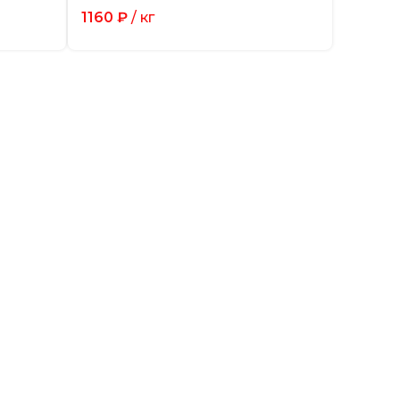
1160
₽
/ кг