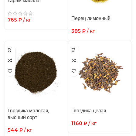
Гарам масала
Перец лимонный
765
₽
/ кг
385
₽
/ кг
Гвоздика молотая,
Гвоздика целая
высший сорт
1160
₽
/ кг
544
₽
/ кг