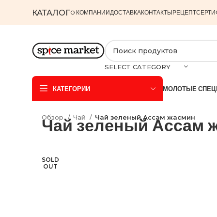
КАТАЛОГ
O КОМПАНИИ
ДОСТАВКА
КОНТАКТЫ
РЕЦЕПТ
СЕРТИ
SELECT CATEGORY
КАТЕГОРИИ
МОЛОТЫЕ СПЕЦ
Обзор
Чай
Чай зеленый Ассам жасмин
Чай зеленый Ассам 
SOLD
OUT