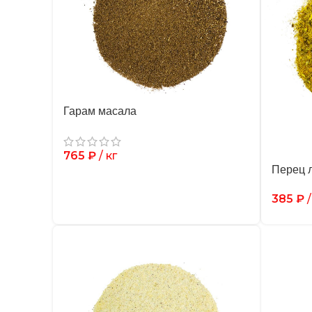
Гарам масала
765
₽
/ кг
Перец 
385
₽
/