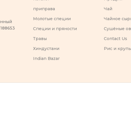
приправа
Чай
Молотые специи
Чайное сыр
оенный
 188653
Специи и пряности
Сушёные о
Травы
Contact Us
Хиндустани
Рис и круп
Indian Bazar