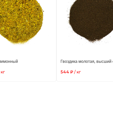
лимонный
Гвоздика молотая, высший 
 кг
544
₽
/ кг