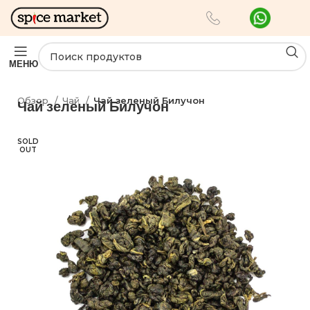
МЕНЮ
Обзор
Чай
Чай зеленый Билучон
Чай зеленый Билучон
SOLD
OUT