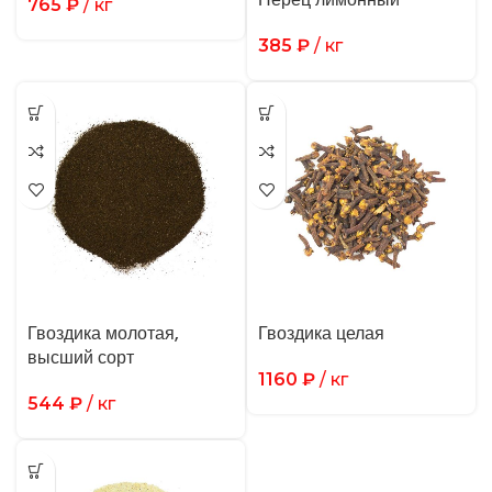
765
₽
/ кг
385
₽
/ кг
Гвоздика молотая,
Гвоздика целая
высший сорт
1160
₽
/ кг
544
₽
/ кг