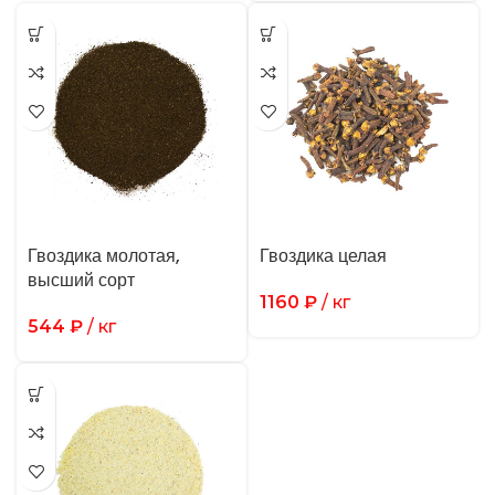
Гвоздика молотая,
Гвоздика целая
высший сорт
1160
₽
/ кг
544
₽
/ кг