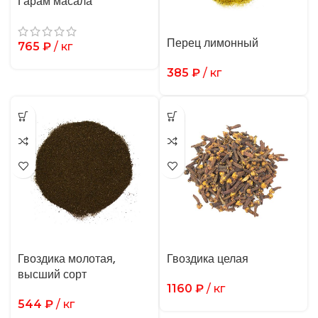
Гарам масала
Перец лимонный
765
₽
/ кг
385
₽
/ кг
Гвоздика молотая,
Гвоздика целая
высший сорт
1160
₽
/ кг
544
₽
/ кг