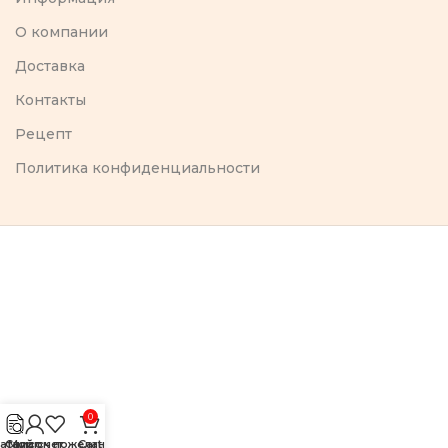
O компании
Доставка
Контакты
Рецепт
Политика конфиденциальности
0
аталог
Список пожеланий
Мой счет
Cart