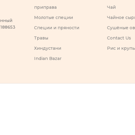
приправа
Чай
Молотые специи
Чайное сыр
оенный
 188653
Специи и пряности
Сушёные о
Травы
Contact Us
Хиндустани
Рис и круп
Indian Bazar