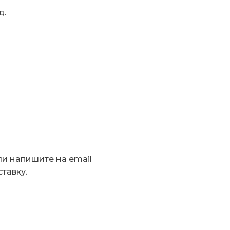
д.
ли напишите на email
тавку.