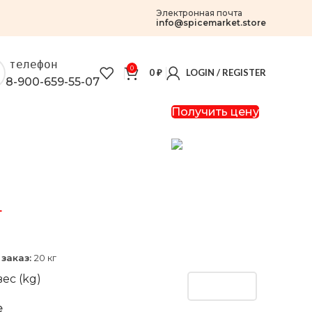
Электронная почта
info@spicemarket.store
телефон
0
0
₽
LOGIN / REGISTER
8-900-659-55-07
Получить цену
г
заказ:
20 кг
ес (kg)
e