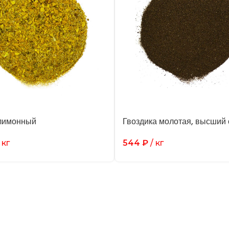
лимонный
Гвоздика молотая, высший 
 кг
544
₽
/ кг