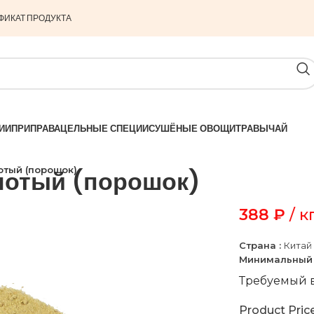
ФИКАТ ПРОДУКТА
ИИ
ПРИПРАВА
ЦЕЛЬНЫЕ СПЕЦИИ
СУШЁНЫЕ ОВОЩИ
ТРАВЫ
ЧАЙ
отый (порошок)
лотый (порошок)
388
₽
/ к
Страна :
Китай
Минимальный 
Требуемый в
Product Pric