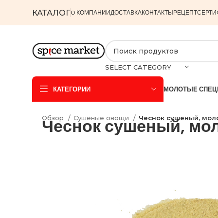
КАТАЛОГ
O КОМПАНИИ
ДОСТАВКА
КОНТАКТЫ
РЕЦЕПТ
СЕРТИ
SELECT CATEGORY
КАТЕГОРИИ
МОЛОТЫЕ СПЕЦ
Обзор
Сушёные овощи
Чеснок сушеный, мол
Чеснок сушеный, мо