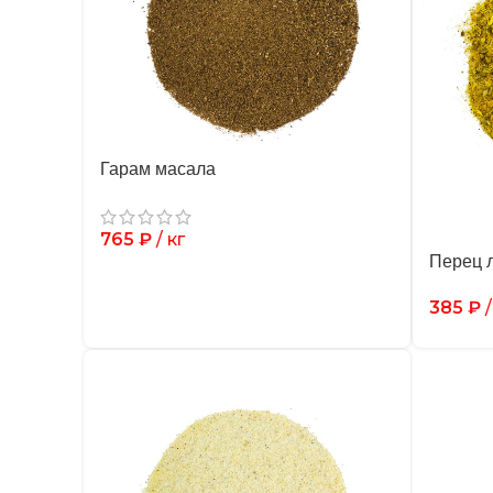
Гарам масала
765
₽
/ кг
Перец 
385
₽
/