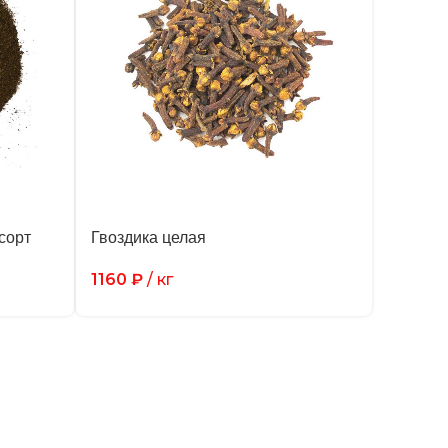
сорт
Гвоздика целая
1160
₽
/ кг