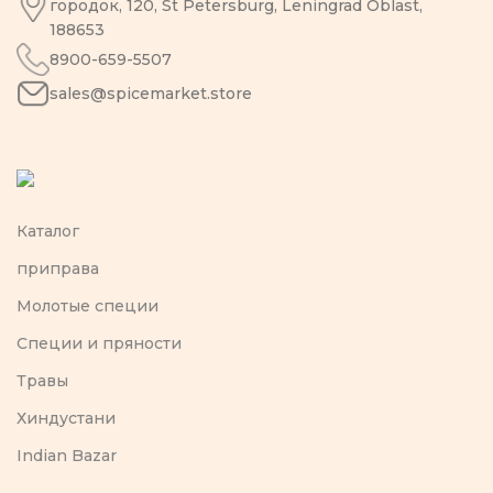
городок, 120, St Petersburg, Leningrad Oblast,
188653
8900-659-5507
sales@spicemarket.store
Каталог
приправа
Молотые специи
Специи и пряности
Травы
Хиндустани
Indian Bazar