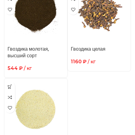
Гвоздика молотая,
Гвоздика целая
высший сорт
1160
₽
/ кг
544
₽
/ кг