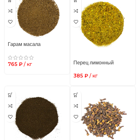
Гарам масала
Перец лимонный
765
₽
/ кг
385
₽
/ кг