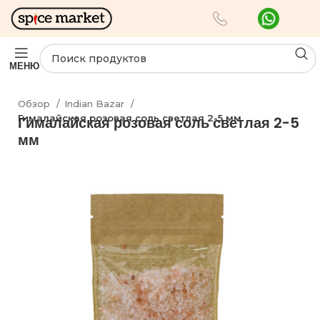
МЕНЮ
Обзор
Indian Bazar
Гималайская розовая соль светлая 2-5 мм
Гималайская розовая соль светлая 2-5
мм