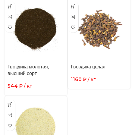
Гвоздика молотая,
Гвоздика целая
высший сорт
1160
₽
/ кг
544
₽
/ кг