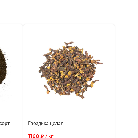
сорт
Гвоздика целая
1160
₽
/ кг