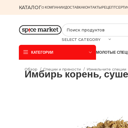
КАТАЛОГ
O КОМПАНИИ
ДОСТАВКА
КОНТАКТЫ
РЕЦЕПТ
СЕРТИ
SELECT CATEGORY
КАТЕГОРИИ
МОЛОТЫЕ СПЕЦ
Обзор
Специи и пряности
Измельчите специи
Имбирь корень, суш