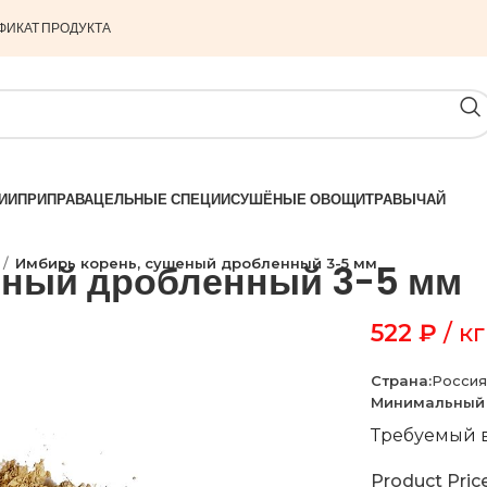
ФИКАТ ПРОДУКТА
ИИ
ПРИПРАВА
ЦЕЛЬНЫЕ СПЕЦИИ
СУШЁНЫЕ ОВОЩИ
ТРАВЫ
ЧАЙ
Имбирь корень, сушеный дробленный 3-5 мм
еный дробленный 3-5 мм
522
₽
/ кг
Страна:
Россия
Минимальный 
Требуемый в
Product Pric