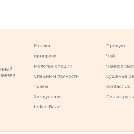
Каталог
Продукт
приправа
Чай
Молотые специи
Чайное сыр
оенный
 188653
Специи и пряности
Сушёные о
Травы
Contact Us
Хиндустани
Рис и круп
Indian Bazar