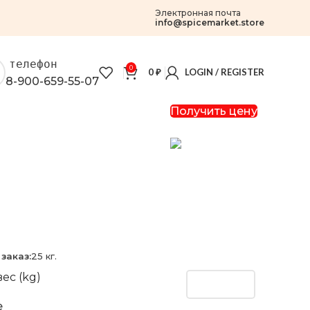
Электронная почта
info@spicemarket.store
телефон
0
0
₽
LOGIN / REGISTER
8-900-659-55-07
Получить цену
заказ:
25 кг.
ес (kg)
e