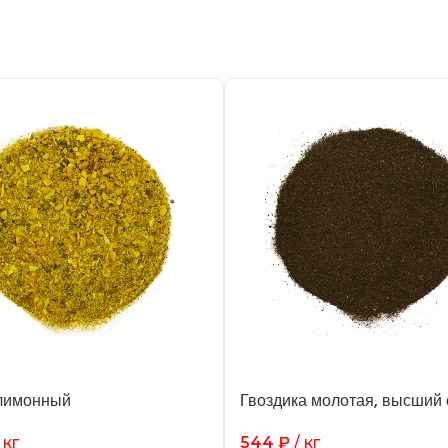
лимонный
Гвоздика молотая, высший 
 кг
544
₽
/ кг