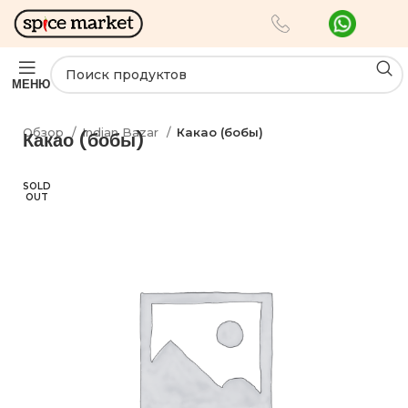
МЕНЮ
Обзор
Indian Bazar
Какао (бобы)
Какао (бобы)
SOLD
OUT