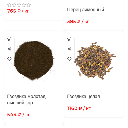
Перец лимонный
765
₽
/ кг
385
₽
/ кг
Гвоздика молотая,
Гвоздика целая
высший сорт
1160
₽
/ кг
544
₽
/ кг