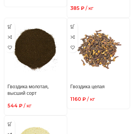
385
₽
/ кг
Гвоздика молотая,
Гвоздика целая
высший сорт
1160
₽
/ кг
544
₽
/ кг