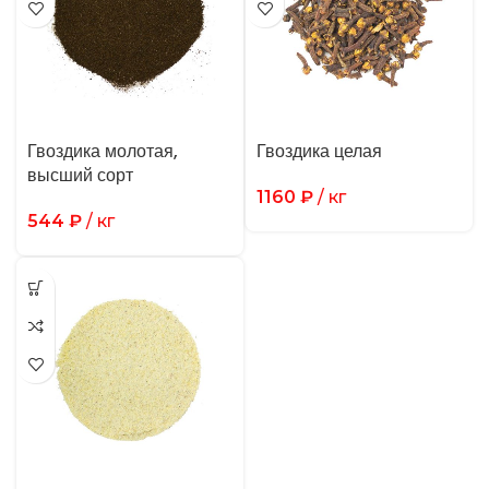
Гвоздика молотая,
Гвоздика целая
высший сорт
1160
₽
/ кг
544
₽
/ кг