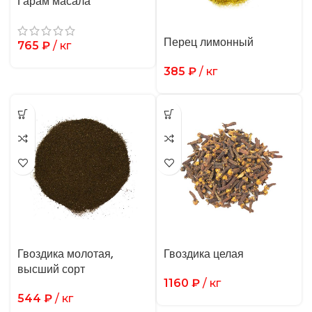
Гарам масала
Перец лимонный
765
₽
/ кг
385
₽
/ кг
Гвоздика молотая,
Гвоздика целая
высший сорт
1160
₽
/ кг
544
₽
/ кг