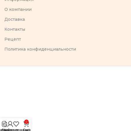
O компании
Доставка
Контакты
Рецепт
Политика конфиденциальности
0
аталог
Список пожеланий
Мой счет
Cart