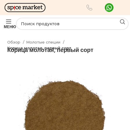
МЕНЮ
Обзор
Молотые специи
Корица молотая, первый сорт
Корица молотая, первый сорт