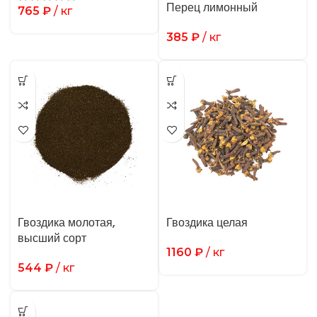
Перец лимонный
765
₽
/ кг
385
₽
/ кг
Гвоздика молотая,
Гвоздика целая
высший сорт
1160
₽
/ кг
544
₽
/ кг