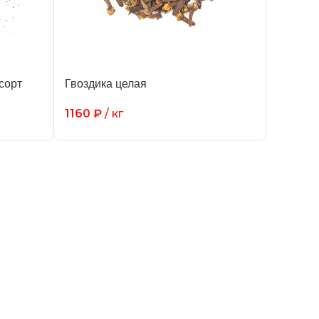
сорт
Гвоздика целая
1160
₽
/ кг