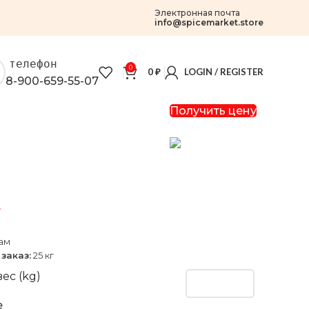
Электронная почта
info@spicemarket.store
телефон
0
0
₽
LOGIN / REGISTER
8-900-659-55-07
Получить цену
г
ам
заказ:
25 кг
ес (kg)
e