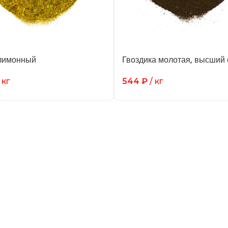
лимонный
Гвоздика молотая, высший 
 кг
544
₽
/ кг