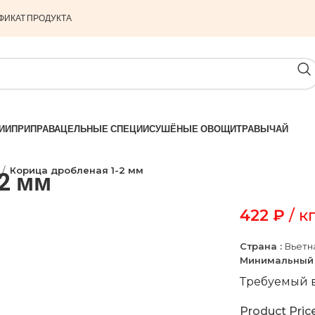
ФИКАТ ПРОДУКТА
ИИ
ПРИПРАВА
ЦЕЛЬНЫЕ СПЕЦИИ
СУШЁНЫЕ ОВОЩИ
ТРАВЫ
ЧАЙ
Корица дробленая 1-2 мм
2 мм
422
₽
/ к
Страна :
Вьетн
Минимальный 
Требуемый в
Product Pric