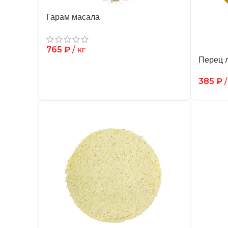
Гарам масала
765
₽
/ кг
Перец 
385
₽
/