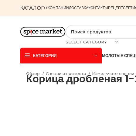
КАТАЛОГ
O КОМПАНИИ
ДОСТАВКА
КОНТАКТЫ
РЕЦЕПТ
СЕРТИ
SELECT CATEGORY
КАТЕГОРИИ
МОЛОТЫЕ СПЕЦ
Обзор
Специи и пряности
Измельчите специи
Корица дробленая 1-