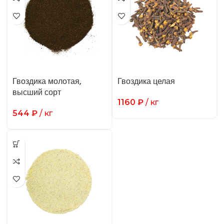
Гвоздика молотая,
Гвоздика целая
высший сорт
1160
₽
/ кг
544
₽
/ кг