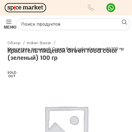
МЕНЮ
Обзор
Indian Bazar
Краситель пищевой Green food color (зеленый) 100 гр
Краситель пищевой Green food color
(зеленый) 100 гр
SOLD
OUT