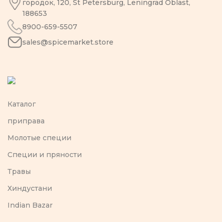
городок, 120, St Petersburg, Leningrad Oblast,
188653
8900-659-5507
sales@spicemarket.store
Каталог
приправа
Молотые специи
Специи и пряности
Травы
Хиндустани
Indian Bazar