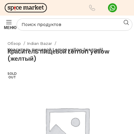
МЕНЮ
Обзор
Indian Bazar
Краситель пищевой Lemon yellow (желтый)
Краситель пищевой Lemon yellow
(желтый)
SOLD
OUT