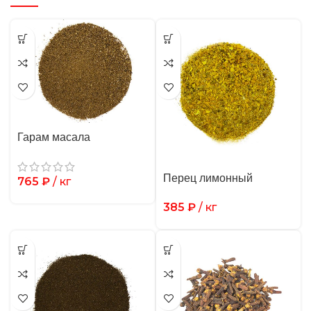
Гарам масала
Перец лимонный
765
₽
/ кг
385
₽
/ кг