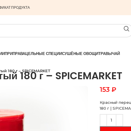
ФИКАТ ПРОДУКТА
ИИ
ПРИПРАВА
ЦЕЛЬНЫЕ СПЕЦИИ
СУШЁНЫЕ ОВОЩИ
ТРАВЫ
ЧАЙ
ый 180 г – SPICEMARKET
ый 180 г – SPICEMARKET
153
₽
Красный перец
180 г | SPICE