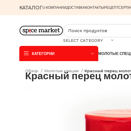
КАТАЛОГ
O КОМПАНИИ
ДОСТАВКА
КОНТАКТЫ
РЕЦЕПТ
СЕРТИ
SELECT CATEGORY
КАТЕГОРИИ
МОЛОТЫЕ СПЕЦ
Обзор
Молотые специи
Красный перец молот
Красный перец молот