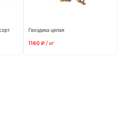
сорт
Гвоздика целая
1160
₽
/ кг