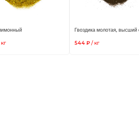
лимонный
Гвоздика молотая, высший 
 кг
544
₽
/ кг