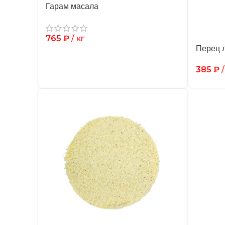
Гарам масала
765
₽
/ кг
Перец 
385
₽
/