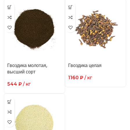
Гвоздика молотая,
Гвоздика целая
высший сорт
1160
₽
/ кг
544
₽
/ кг