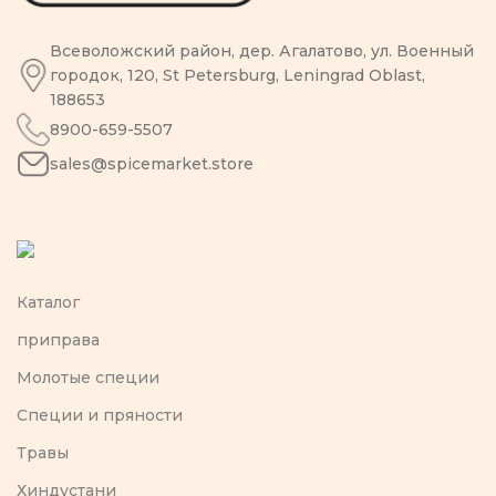
Всеволожский район, дер. Агалатово, ул. Военный
городок, 120, St Petersburg, Leningrad Oblast,
188653
8900-659-5507
sales@spicemarket.store
Каталог
приправа
Молотые специи
Специи и пряности
Травы
Хиндустани