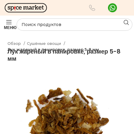
МЕНЮ
Обзор
Сушёные овощи
Лук жареный в панировке, размер 5-8 мм
Лук жареный в панировке, размер 5-8
мм