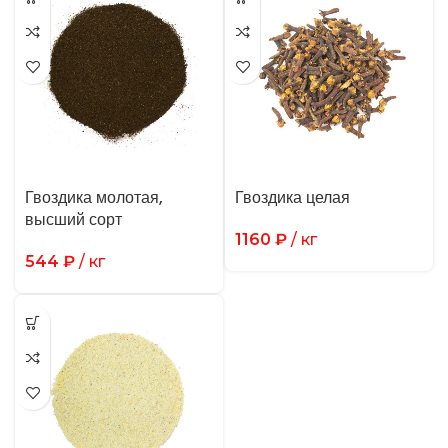
Гвоздика молотая,
Гвоздика целая
высший сорт
1160
₽
/ кг
544
₽
/ кг