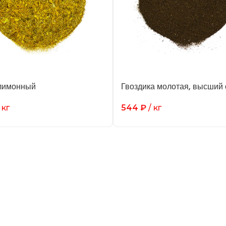
лимонный
Гвоздика молотая, высший 
 кг
544
₽
/ кг