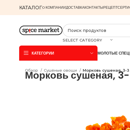
КАТАЛОГ
O КОМПАНИИ
ДОСТАВКА
КОНТАКТЫ
РЕЦЕПТ
СЕРТИ
SELECT CATEGORY
КАТЕГОРИИ
МОЛОТЫЕ СПЕЦ
Обзор
Сушёные овощи
Морковь сушеная, 3-3
Морковь сушеная, 3-