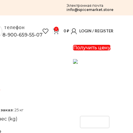
Электронная почта
info@spicemarket.store
телефон
0
0
₽
LOGIN / REGISTER
8-900-659-55-07
Получить цену
г
заказ:
25 кг
ес (kg)
e