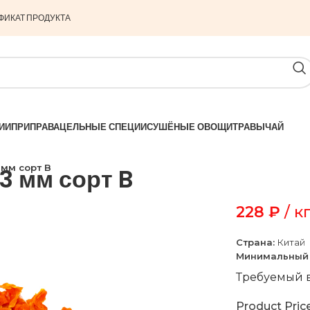
ФИКАТ ПРОДУКТА
ИИ
ПРИПРАВА
ЦЕЛЬНЫЕ СПЕЦИИ
СУШЁНЫЕ ОВОЩИ
ТРАВЫ
ЧАЙ
 мм сорт B
3 мм сорт B
228
₽
/ к
Страна:
Китай
Минимальный 
Требуемый в
Product Pric