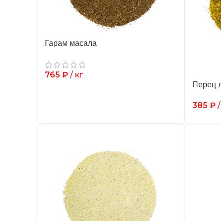
Гарам масала
765
₽
/ кг
Перец 
385
₽
/