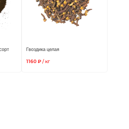
сорт
Гвоздика целая
1160
₽
/ кг