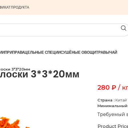
ФИКАТ ПРОДУКТА
ИИ
ПРИПРАВА
ЦЕЛЬНЫЕ СПЕЦИИ
СУШЁНЫЕ ОВОЩИ
ТРАВЫ
ЧАЙ
лоски 3*3*20мм
олоски 3*3*20мм
280
₽
/ к
Страна :
Китай
Минимальный 
Требуемый в
Product Pric