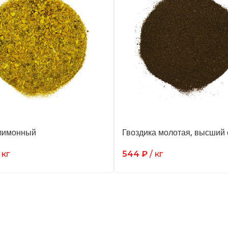
лимонный
Гвоздика молотая, высший 
 кг
544
₽
/ кг