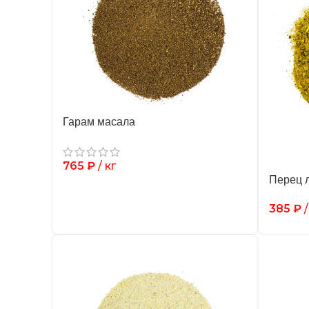
Гарам масала
765
₽
/ кг
Перец 
385
₽
/