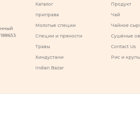
Каталог
Продукт
приправа
Чай
Молотые специи
Чайное сыр
оенный
 188653
Специи и пряности
Сушёные о
Травы
Contact Us
Хиндустани
Рис и круп
Indian Bazar