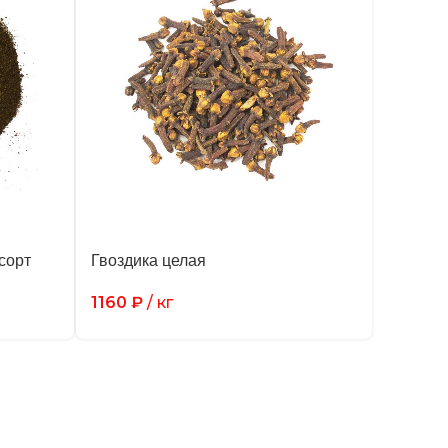
сорт
Гвоздика целая
1160
₽
/ кг