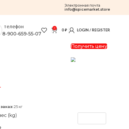
Электронная почта
info@spicemarket.store
телефон
0
0
₽
LOGIN / REGISTER
8-900-659-55-07
Получить цену
г
заказ:
25 кг
ес (kg)
e