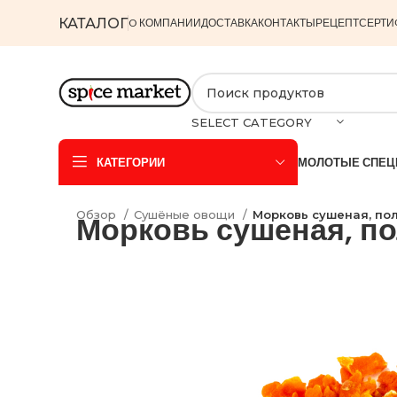
КАТАЛОГ
O КОМПАНИИ
ДОСТАВКА
КОНТАКТЫ
РЕЦЕПТ
СЕРТИ
SELECT CATEGORY
КАТЕГОРИИ
МОЛОТЫЕ СПЕЦ
Обзор
Сушёные овощи
Морковь сушеная, по
Морковь сушеная, п