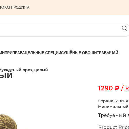
ФИКАТ ПРОДУКТА
ИИ
ПРИПРАВА
ЦЕЛЬНЫЕ СПЕЦИИ
СУШЁНЫЕ ОВОЩИ
ТРАВЫ
ЧАЙ
Мускатный орех, целый
лый
1290
₽
/ к
Страна:
Индия
Минимальный 
Требуемый в
Product Pric