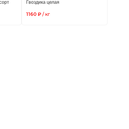
сорт
Гвоздика целая
1160
₽
/ кг