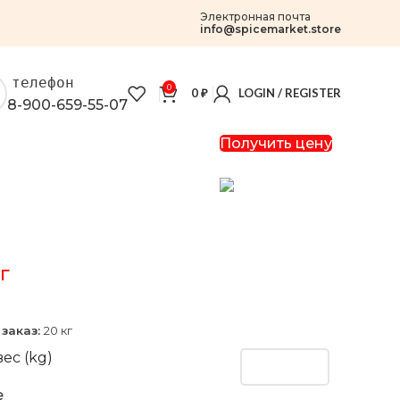
Электронная почта
info@spicemarket.store
телефон
0
0
₽
LOGIN / REGISTER
8-900-659-55-07
Получить цену
г
заказ:
20 кг
ес (kg)
e