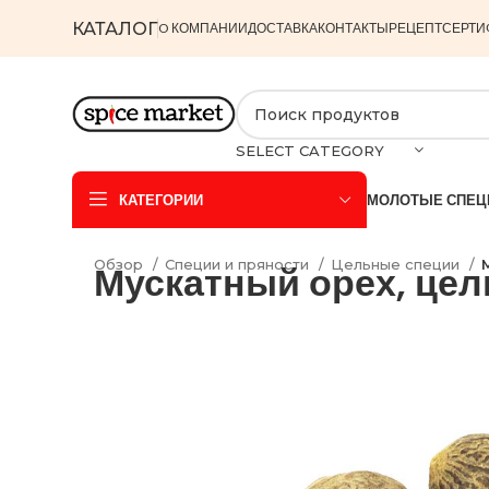
КАТАЛОГ
O КОМПАНИИ
ДОСТАВКА
КОНТАКТЫ
РЕЦЕПТ
СЕРТИ
SELECT CATEGORY
КАТЕГОРИИ
МОЛОТЫЕ СПЕЦ
Обзор
Специи и пряности
Цельные специи
Мускатный орех, це