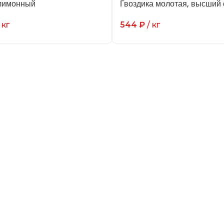
лимонный
Гвоздика молотая, высший 
 кг
544
₽
/ кг