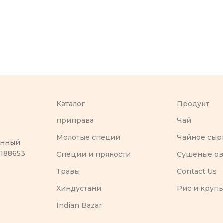
Каталог
Продукт
приправа
Чай
Молотые специи
Чайное сыр
оенный
 188653
Специи и пряности
Сушёные о
Травы
Contact Us
Хиндустани
Рис и круп
Indian Bazar