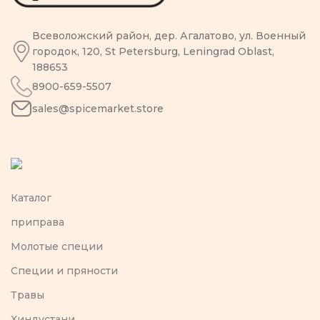
Всеволожский район, дер. Агалатово, ул. Военный
городок, 120, St Petersburg, Leningrad Oblast,
188653
8900-659-5507
sales@spicemarket.store
Каталог
приправа
Молотые специи
Специи и пряности
Травы
Хиндустани