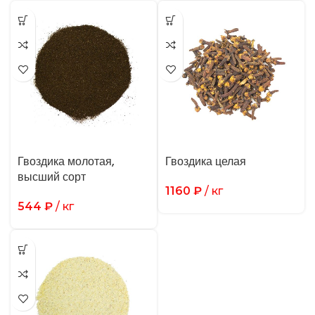
Гвоздика молотая,
Гвоздика целая
высший сорт
1160
₽
/ кг
544
₽
/ кг