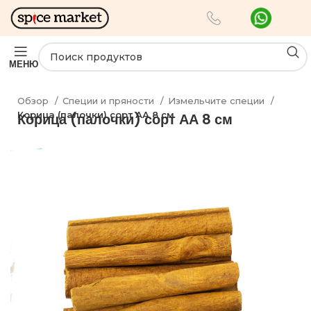
МЕНЮ
Обзор
Специи и пряности
Измельчите специи
Корица (палочки) сорт АА 8 см
Корица (палочки) сорт АА 8 см