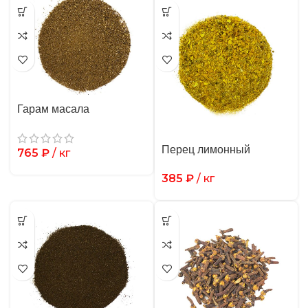
Гарам масала
Перец лимонный
765
₽
/ кг
385
₽
/ кг