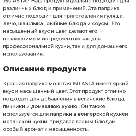
150 ASTA
? Наш продукт идеально подходит для
различных блюд и применений. Эта паприка
отлично подходит для приготовления
гуляша
,
лечо
,
шашлыка
,
рыбные блюда
и
соусы
. Его
насыщенный вкус и цвет делают его
незаменимым ингредиентом как для
профессиональной кухни, так и для домашнего
использования.
Описание продукта
Красная паприка молотая 150 ASTA имеет яркий
вкус и насыщенный цвет. Этот продукт отлично
подходит для добавления в
веганские блюда
,
пикники
и
домашнюю кухню
. Он также
используется для
паприки в венгерской кухне
и
испанской кухни
, придавая вашим блюдам
особый аромат и насыщенность.