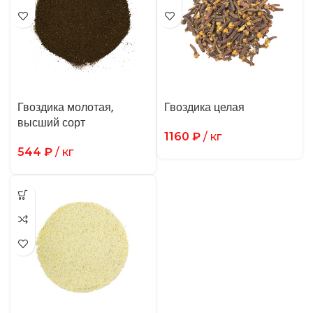
Гвоздика молотая,
Гвоздика целая
высший сорт
1160
₽
/ кг
544
₽
/ кг