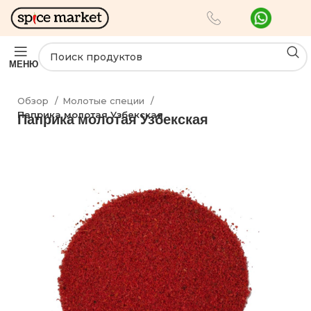
МЕНЮ
Обзор
Молотые специи
Паприка молотая Узбекская
Паприка молотая Узбекская