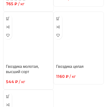
765
₽
/ кг
Гвоздика молотая,
Гвоздика целая
высший сорт
1160
₽
/ кг
544
₽
/ кг