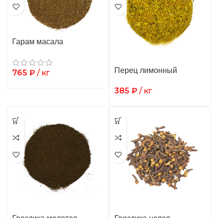
Гарам масала
Перец лимонный
765
₽
/ кг
385
₽
/ кг