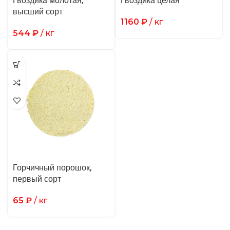
Гвоздика молотая,
Гвоздика целая
высший сорт
1160
₽
/ кг
544
₽
/ кг
Горчичный порошок,
первый сорт
65
₽
/ кг