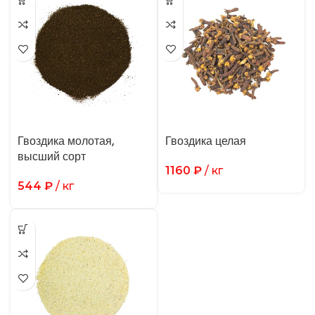
Гвоздика молотая,
Гвоздика целая
высший сорт
1160
₽
/ кг
544
₽
/ кг