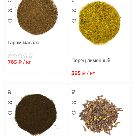
Гарам масала
Перец лимонный
765
₽
/ кг
385
₽
/ кг