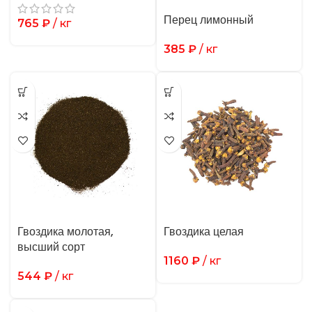
Перец лимонный
765
₽
/ кг
385
₽
/ кг
Гвоздика молотая,
Гвоздика целая
высший сорт
1160
₽
/ кг
544
₽
/ кг